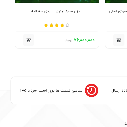
مخزن 8000 لیتری عمودی سه لایه
000
76,000,000
تومان
ده ارسال
تمامی قیمت ها بروز است -مرداد 1405
د