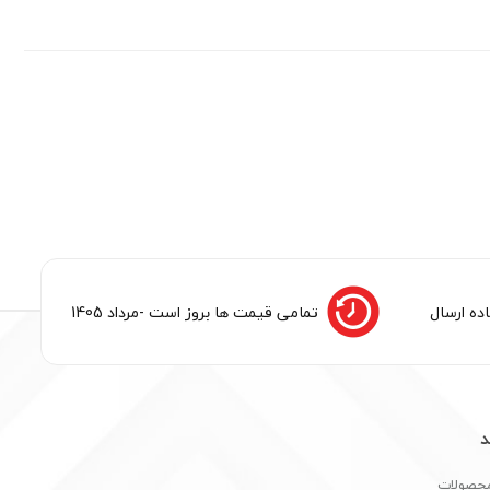
ده ارسال
تمامی قیمت ها بروز است -مرداد 1405
د
محصولات