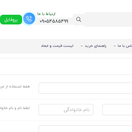
ارتباط با ما
پروفایل
09054585499
اس با ما
راهنمای خرید
لیست قیمت و ابعاد
فقط استفاده از حر
لطفا نام و نام خانو