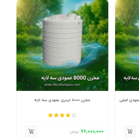
مخزن 8000 لیتری عمودی سه لایه
000
76,000,000
تومان