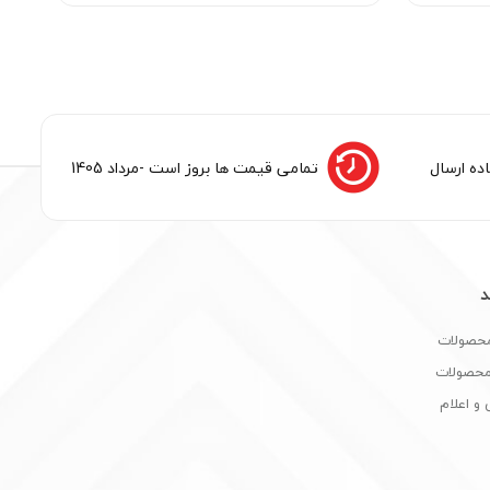
ده ارسال
تمامی قیمت ها بروز است -مرداد 1405
د
محصولات
 محصولات
و اعلام