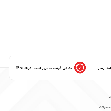
ده ارسال
تمامی قیمت ها بروز است -مرداد 1405
د
محصولات