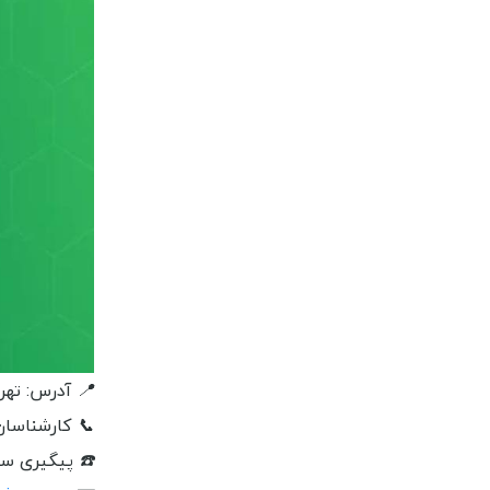
📍
آدرس: تهر
📞
کارشناسا
☎️
پیگیری س