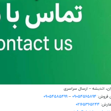
ان، اندیشه – ارسال سراسری
ن فروش:
09054565894
–
09054585499
فارش:
02165365244