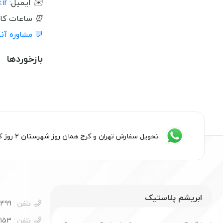
✉️
ایمیل:
ir
⏰
ساعات کاری:
💬 مشاوره آن
بازخوردها
تحویل سفارش تهران و کرج همان روز شهرستان 2 روز کاری
ابریشم پلاستیک
تلفن :
09054585499
تلفن :
09122260153