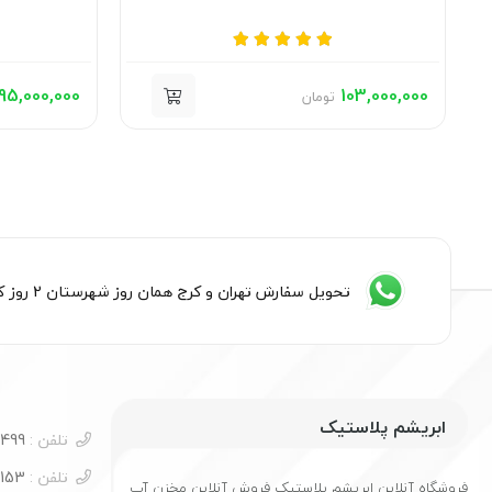
95,000,000
103,000,000
تومان
تحویل سفارش تهران و کرج همان روز شهرستان 2 روز کاری
ابریشم پلاستیک
تلفن :
09054585499
تلفن :
09122260153
فروشگاه آنلاین ابریشم پلاستیک فروش آنلاین مخزن آب