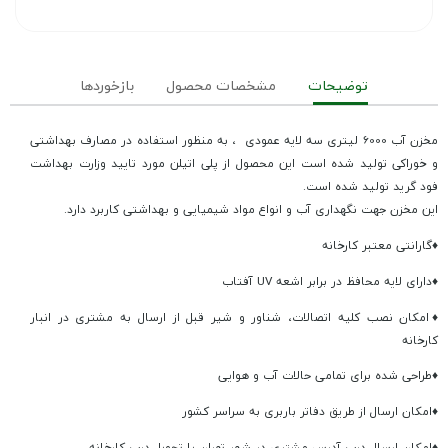
توضیحات
مشخصات محصول
بازخوردها
مخزن آب 6000 لیتری سه لایه عمودی ، به منظور استفاده در مصارف بهداشتی
و خوراکی تولید شده است این محصول از پلی اتیلن مورد تایید وزارت بهداشت
فود گرید تولید شده است.
این مخزن جهت نگهداری آب و انواع مواد شیمیایی و بهداشتی کاربرد دارد.
♦گارانتی معتبر کارخانه
♦دارای لایه محافظ در برابر اشعه UV آفتاب
♦امکان نصب کلیه اتصالات، شناور و شیر قبل از ارسال به مشتری در انبار
کارخانه
♦طراحی شده برای تمامی حالات آب و هوایی
♦امکان ارسال از طریق دفاتر باربری به سراسر کشور
♦امکان ارسال درب آدرس مشتری در شهر تهران یا تحویل درب کارخانه