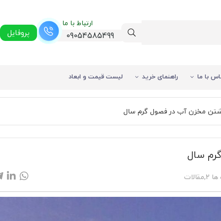
ارتباط با ما
پروفایل
09054585499
اس با ما
راهنمای خرید
لیست قیمت و ابعاد
شتن مخزن آب در فصول گرم سال
رم سال
%43
ها 2
,
مقالات