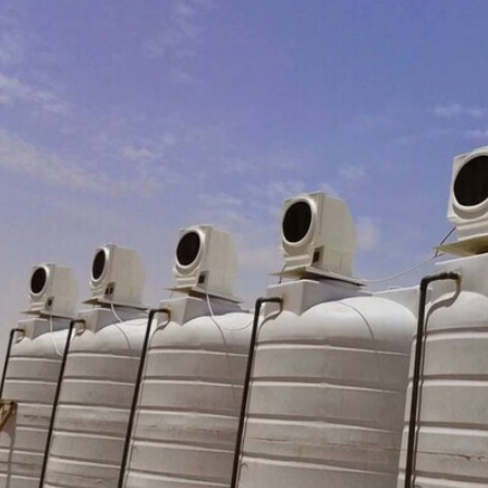
مخزن آب 20000 لیتری عمودی آبگون پلیمر توان
مخزن آب 15000 لیتری 
البرز
البرز
330,000,00
149,000,000
تومان
189,000,00
تومان