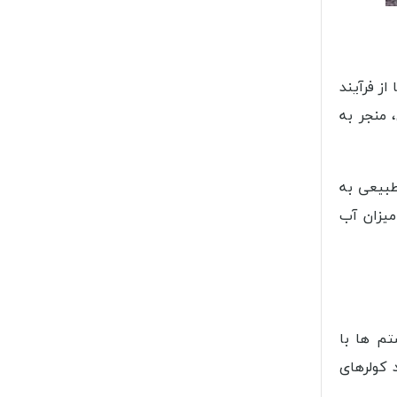
ز فرآیند
 منجر به
طبیعی به
میزان آب
‌ ها با
 کولرهای