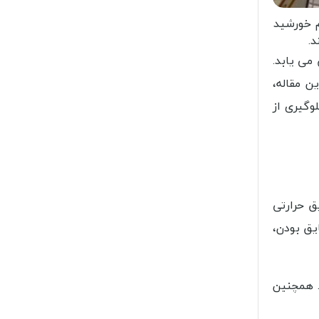
م خورشید
د.
ی‌ یابد.
ن مقاله،
وگیری از
ق حرارتی
یق بودن،
. همچنین