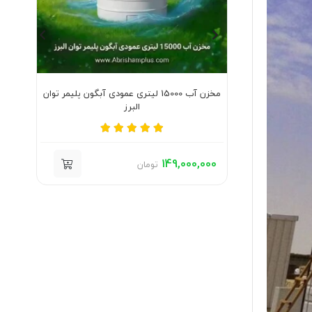
عمودی آبگون پلیمر توان
مخزن آب 10000 لیتری عمودی آبگون پلیمر توان
البرز
000
105,000,000
تومان