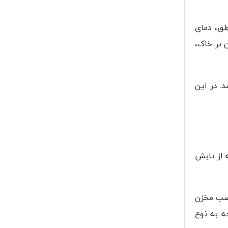
طق، دمای
 تر خاک،
. در این
 از تابش
نصب مخزن
ه به نوع