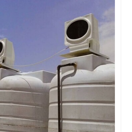
مخزن آب 1000 لیتری عمودی بلند آبگون پلیمر
توان البرز
0
14,500,000
تومان
0