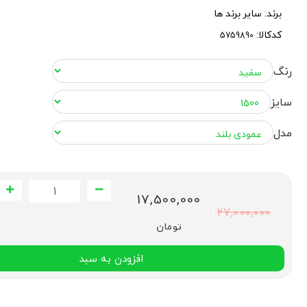
برند:
سایر برند ها
کدکالا:
رنگ
سایز
مدل
17,500,000
27,000,000
تومان
افزودن به سبد