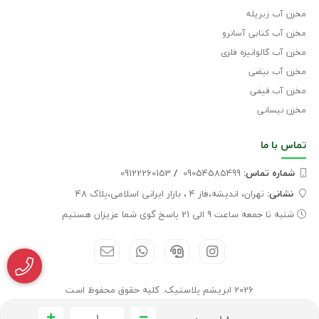
مخزن آب زیرپله
مخزن آب کتابی آسانرو
مخزن آب گالوانیزه فلزی
مخزن آب بیضی
مخزن آب قیفی
مخزن نیسانی
تماس با
ما
شماره تماس‌:
09054585499
/
09122260153
نشانی:
تهران، اندیشه،فاز 4 ، بازار ایرانی اسلامی،پلاک 48
شنبه تا جمعه ساعت 9 الی 21 پاسخ گوی شما عزیزان هستیم
2026 ابریشم پلاستیک. کلیه حقوق محفوظ است